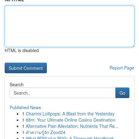
HTML is disabled
Report Page
Search
Go
Published News
1
Charms Lollipops: A Blast from the Yesterday
1
88m: Your Ultimate Online Casino Destination
1
Alternative Pain Alleviation: Nutrients That Re...
1
ทำความรู้จัก Zood24
1
What BDM plus BDG: A Thorough Handbook