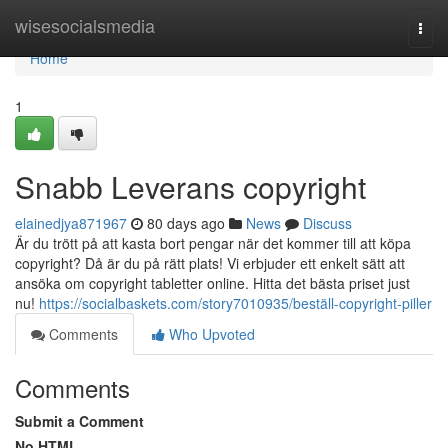
Home
wisesocialsmedia
Togg
navi
Home
1
Snabb Leverans copyright
elainedjya871967
80 days ago
News
Discuss
Är du trött på att kasta bort pengar när det kommer till att köpa
copyright? Då är du på rätt plats! Vi erbjuder ett enkelt sätt att
ansöka om copyright tabletter online. Hitta det bästa priset just
nu!
https://socialbaskets.com/story7010935/beställ-copyright-piller
Comments
Who Upvoted
Comments
Submit a Comment
No HTML