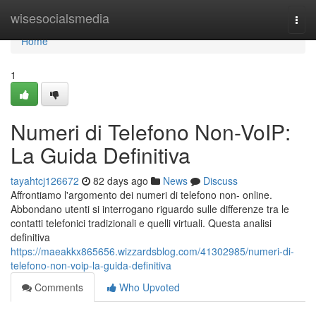
Home
wisesocialsmedia
Togg
navi
Home
1
Numeri di Telefono Non-VoIP:
La Guida Definitiva
tayahtcj126672
82 days ago
News
Discuss
Affrontiamo l'argomento dei numeri di telefono non- online.
Abbondano utenti si interrogano riguardo sulle differenze tra le
contatti telefonici tradizionali e quelli virtuali. Questa analisi
definitiva
https://maeakkx865656.wizzardsblog.com/41302985/numeri-di-
telefono-non-voip-la-guida-definitiva
Comments
Who Upvoted