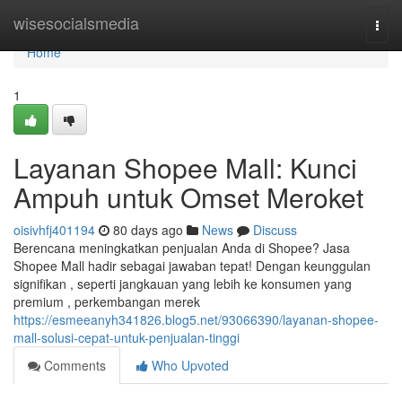
Home
wisesocialsmedia
Togg
navi
Home
1
Layanan Shopee Mall: Kunci
Ampuh untuk Omset Meroket
oisivhfj401194
80 days ago
News
Discuss
Berencana meningkatkan penjualan Anda di Shopee? Jasa
Shopee Mall hadir sebagai jawaban tepat! Dengan keunggulan
signifikan , seperti jangkauan yang lebih ke konsumen yang
premium , perkembangan merek
https://esmeeanyh341826.blog5.net/93066390/layanan-shopee-
mall-solusi-cepat-untuk-penjualan-tinggi
Comments
Who Upvoted