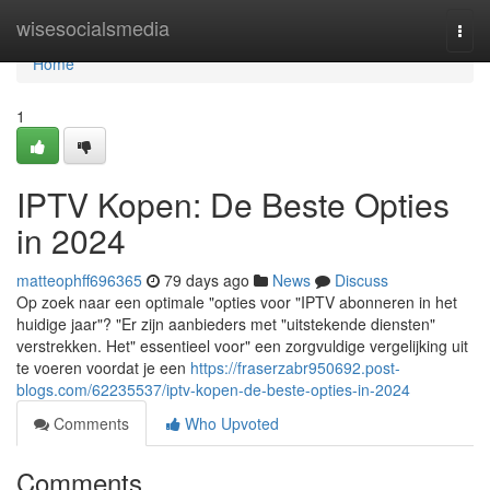
Home
wisesocialsmedia
Togg
navi
Home
1
IPTV Kopen: De Beste Opties
in 2024
matteophff696365
79 days ago
News
Discuss
Op zoek naar een optimale "opties voor "IPTV abonneren in het
huidige jaar"? "Er zijn aanbieders met "uitstekende diensten"
verstrekken. Het" essentieel voor" een zorgvuldige vergelijking uit
te voeren voordat je een
https://fraserzabr950692.post-
blogs.com/62235537/iptv-kopen-de-beste-opties-in-2024
Comments
Who Upvoted
Comments