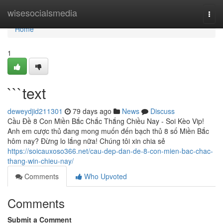
Home
wisesocialsmedia
Togg
navi
Home
1
```text
deweydjid211301
79 days ago
News
Discuss
Cầu Đề 8 Con Miền Bắc Chắc Thắng Chiều Nay - Soi Kèo Vip!
Anh em cược thủ đang mong muốn đến bạch thủ 8 số Miền Bắc
hôm nay? Đừng lo lắng nữa! Chúng tôi xin chia sẻ
https://soicauxoso366.net/cau-dep-dan-de-8-con-mien-bac-chac-
thang-win-chieu-nay/
Comments
Who Upvoted
Comments
Submit a Comment