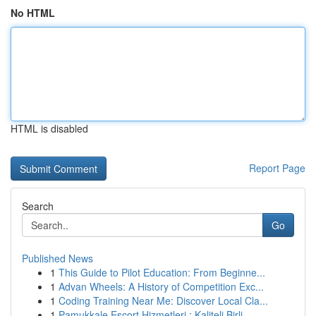
No HTML
HTML is disabled
Report Page
Search
Go
Published News
1
This Guide to Pilot Education: From Beginne...
1
Advan Wheels: A History of Competition Exc...
1
Coding Training Near Me: Discover Local Cla...
1
Pamukkale Escort Hizmetleri : Kaliteli Birli...