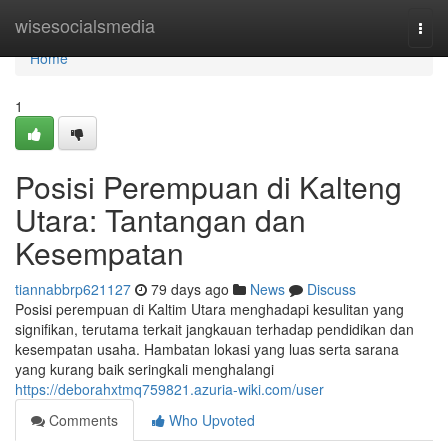
Home
wisesocialsmedia
Togg
navi
Home
1
Posisi Perempuan di Kalteng
Utara: Tantangan dan
Kesempatan
tiannabbrp621127
79 days ago
News
Discuss
Posisi perempuan di Kaltim Utara menghadapi kesulitan yang
signifikan, terutama terkait jangkauan terhadap pendidikan dan
kesempatan usaha. Hambatan lokasi yang luas serta sarana
yang kurang baik seringkali menghalangi
https://deborahxtmq759821.azuria-wiki.com/user
Comments
Who Upvoted