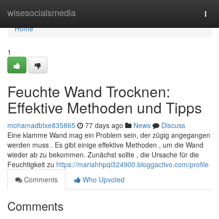
Home
wisesocialsmedia
Togg
navi
Home
1
Feuchte Wand Trocknen:
Effektive Methoden und Tipps
mohamadbtxe835865
77 days ago
News
Discuss
Eine klamme Wand mag ein Problem sein, der zügig angegangen
werden muss . Es gibt einige effektive Methoden , um die Wand
wieder ab zu bekommen. Zunächst sollte , die Ursache für die
Feuchtigkeit zu
https://mariahhpqi324900.bloggactivo.com/profile
Comments
Who Upvoted
Comments