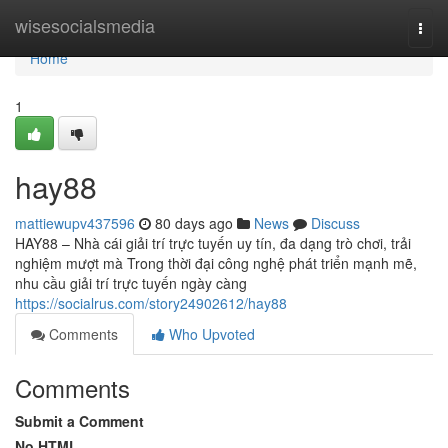
Home
wisesocialsmedia
Togg
navi
Home
1
hay88
mattiewupv437596
80 days ago
News
Discuss
HAY88 – Nhà cái giải trí trực tuyến uy tín, đa dạng trò chơi, trải
nghiệm mượt mà Trong thời đại công nghệ phát triển mạnh mẽ,
nhu cầu giải trí trực tuyến ngày càng
https://socialrus.com/story24902612/hay88
Comments
Who Upvoted
Comments
Submit a Comment
No HTML