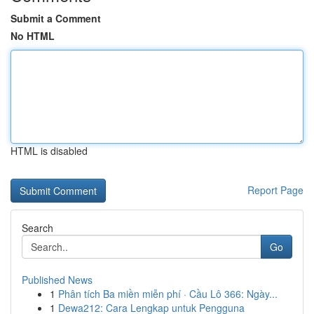
Submit a Comment
No HTML
HTML is disabled
Report Page
Search
Go
Published News
1
Phân tích Ba miền miễn phí · Cầu Lô 366: Ngày...
1
Dewa212: Cara Lengkap untuk Pengguna