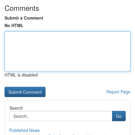
Comments
Submit a Comment
No HTML
HTML is disabled
Report Page
Search
Go
Published News