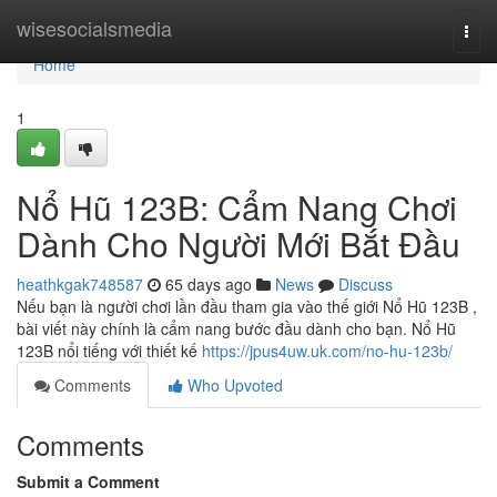
Home
wisesocialsmedia
Togg
navi
Home
1
Nổ Hũ 123B: Cẩm Nang Chơi
Dành Cho Người Mới Bắt Đầu
heathkgak748587
65 days ago
News
Discuss
Nếu bạn là người chơi lần đầu tham gia vào thế giới Nổ Hũ 123B ,
bài viết này chính là cẩm nang bước đầu dành cho bạn. Nổ Hũ
123B nổi tiếng với thiết kế
https://jpus4uw.uk.com/no-hu-123b/
Comments
Who Upvoted
Comments
Submit a Comment