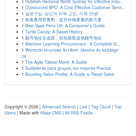
1
Rubbish Removal North Sydney for Effective Indu...
1
Outsourced BPO: A Cost-Effective Customer Servi...
1
일본구심: 당신의 피부 고민, 이제 안녕!
1
無毒農用營養劑：提升作物產量的新方案
1
Best Vape Pens UK: A Consumer's Guide
1
Turtle Candy: A Sweet History
1
靓号地址生成器：轻松获取波场靓号地址
1
Machine Learning Procurement : A Complete G...
1
Woreczki strunowe 8x18cm: Idealne do każdego
za...
1
The Agile Tabaxi Monk: A Guide
1
Sudaderas para grupos, los mejores Precios
1
Boosting Salon Profits: A Guide to Retail Sales
Copyright © 2026 |
Advanced Search
|
Live
|
Tag Cloud
|
Top
Users
| Made with
Kliqqi CMS
|
All RSS Feeds