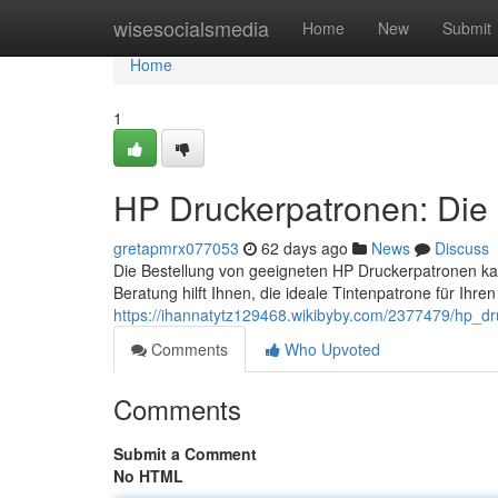
Home
wisesocialsmedia
Home
New
Submit
Home
1
HP Druckerpatronen: Die 
gretapmrx077053
62 days ago
News
Discuss
Die Bestellung von geeigneten HP Druckerpatronen ka
Beratung hilft Ihnen, die ideale Tintenpatrone für Ihr
https://ihannatytz129468.wikibyby.com/2377479/hp_dr
Comments
Who Upvoted
Comments
Submit a Comment
No HTML