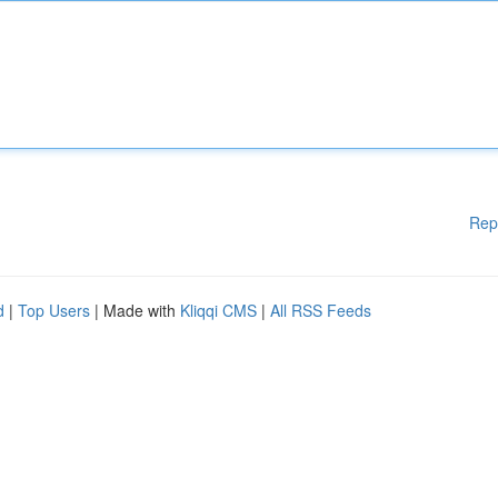
Rep
d
|
Top Users
| Made with
Kliqqi CMS
|
All RSS Feeds