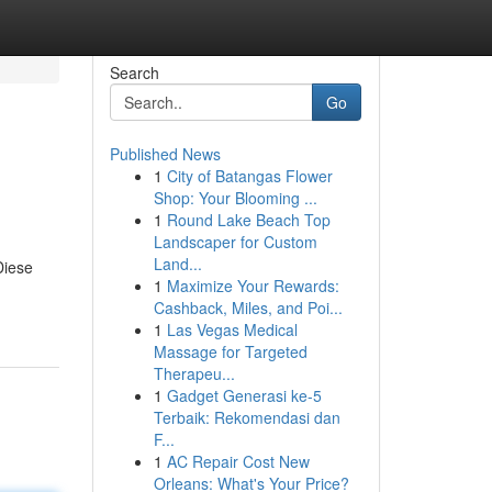
Search
Go
Published News
1
City of Batangas Flower
Shop: Your Blooming ...
1
Round Lake Beach Top
Landscaper for Custom
Land...
Diese
1
Maximize Your Rewards:
Cashback, Miles, and Poi...
1
Las Vegas Medical
Massage for Targeted
Therapeu...
1
Gadget Generasi ke-5
Terbaik: Rekomendasi dan
F...
1
AC Repair Cost New
Orleans: What's Your Price?