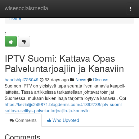
Home
wisesocialsmedia
Togg
navi
Home
1
IPTV Suomi: Kattava Opas
Palveluntarjoajiin ja Kanaviin
haarishlpi726049
63 days ago
News
Discuss
Suomen IPTV on yleistyvä tapa seurata liven kanavia kaapeli-
laitteita. Tässä artikkelissa tarkastellaan johtavat toimijat
Suomessa, mukaan lukien laaja tarjonta löytyviä kanavia . Opi
https://kezialjjs249871.blogdemls.com/41392738/iptv-suomi-
kattava-selitys-palveluntarjoajiin-ja-kanaviin
Comments
Who Upvoted
Comments