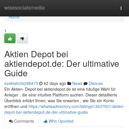
Home
wisesocialsmedia
Togg
navi
Home
1
Aktien Depot bei
aktiendepot.de: Der ultimative
Guide
ezekielvzfs298473
62 days ago
News
Discuss
Ein Aktien- Depot bei aktiendepot.de ist eine häufige Wahl für
Anleger , die eine intuitive Plattform suchen. Dieser detaillierte
Überblick erklärt Ihnen, was Sie erwarten , wie Sie ein Konto
eröffnen und
https://whatisadirectory.com/listings13637501/aktien-
depot-bei-aktiendepot-de-der-ultimative-guide
Comments
Who Upvoted