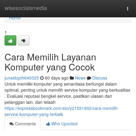
Home
wisesocialsmedia
Togg
navi
Home
1
Cara Memilih Layanan
Komputer yang Cocok
junaidzpth640325
60 days ago
News
Discuss
Untuk memiliki komputer yang senantiasa berfungsi dalam
optimal, penting untuk memilih service komputer yang berkualitas
. Evaluasi reputasi bengkel service, pastikan ulasan dari
pelanggan lain, dan telaah
https://expressbookmark.com/story21551902/cara-memilih-
service-komputer-yang-terbaik
Comments
Who Upvoted