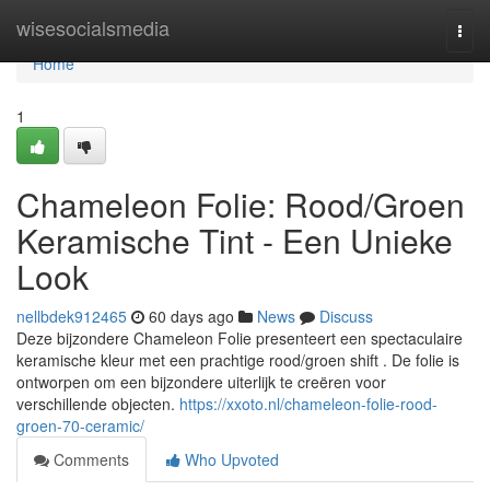
Home
wisesocialsmedia
Togg
navi
Home
1
Chameleon Folie: Rood/Groen
Keramische Tint - Een Unieke
Look
nellbdek912465
60 days ago
News
Discuss
Deze bijzondere Chameleon Folie presenteert een spectaculaire
keramische kleur met een prachtige rood/groen shift . De folie is
ontworpen om een bijzondere uiterlijk te creëren voor
verschillende objecten.
https://xxoto.nl/chameleon-folie-rood-
groen-70-ceramic/
Comments
Who Upvoted