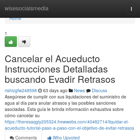
Home
wisesocialsmedia
Togg
navi
Home
1
Cancelar el Acueducto
Instrucciones Detalladas
buscando Evadir Retrasos
rishizgfw248598
63 days ago
News
Discuss
Asegúrese de cumplir con sus liquidaciones del suministro de
agua al día para anular atrasos y las posibles sanciones
asociadas. Esta guía le brinda información exhaustiva sobre
cómo cancelar su
https://theresaqgiy205324.frewwebs.com/40482714/liquidar-el-
acueducto-tutorial-paso-a-paso-con-el-objetivo-de-evitar-retrasos
Comments
Who Upvoted