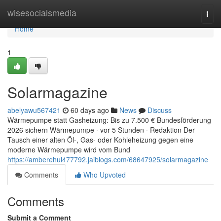
Home
wisesocialsmedia
Togg
navi
Home
1
Solarmagazine
abelyawu567421
60 days ago
News
Discuss
Wärmepumpe statt Gasheizung: Bis zu 7.500 € Bundesförderung
2026 sichern Wärmepumpe · vor 5 Stunden · Redaktion Der
Tausch einer alten Öl-, Gas- oder Kohleheizung gegen eine
moderne Wärmepumpe wird vom Bund
https://amberehul477792.jaiblogs.com/68647925/solarmagazine
Comments
Who Upvoted
Comments
Submit a Comment