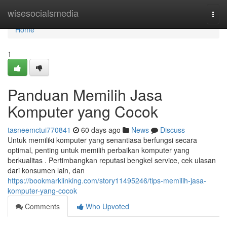
Home
wisesocialsmedia
Togg
navi
Home
1
Panduan Memilih Jasa
Komputer yang Cocok
tasneemctui770841
60 days ago
News
Discuss
Untuk memiliki komputer yang senantiasa berfungsi secara
optimal, penting untuk memilih perbaikan komputer yang
berkualitas . Pertimbangkan reputasi bengkel service, cek ulasan
dari konsumen lain, dan
https://bookmarklinking.com/story11495246/tips-memilih-jasa-
komputer-yang-cocok
Comments
Who Upvoted