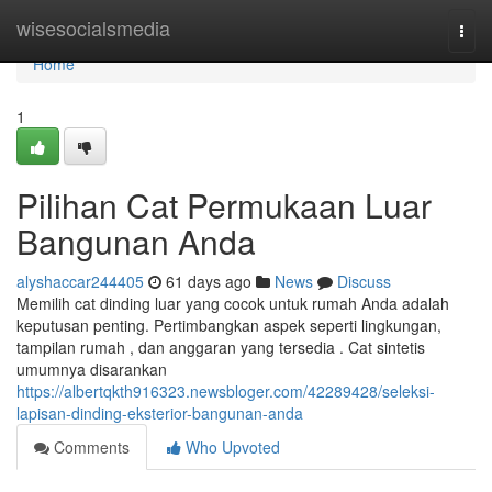
Home
wisesocialsmedia
Togg
navi
Home
1
Pilihan Cat Permukaan Luar
Bangunan Anda
alyshaccar244405
61 days ago
News
Discuss
Memilih cat dinding luar yang cocok untuk rumah Anda adalah
keputusan penting. Pertimbangkan aspek seperti lingkungan,
tampilan rumah , dan anggaran yang tersedia . Cat sintetis
umumnya disarankan
https://albertqkth916323.newsbloger.com/42289428/seleksi-
lapisan-dinding-eksterior-bangunan-anda
Comments
Who Upvoted