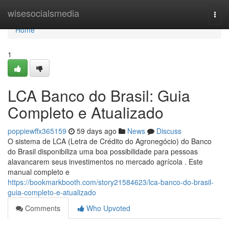
Home
wisesocialsmedia
Togg
navi
Home
1
LCA Banco do Brasil: Guia
Completo e Atualizado
poppiewffx365159
59 days ago
News
Discuss
O sistema de LCA (Letra de Crédito do Agronegócio) do Banco
do Brasil disponibiliza uma boa possibilidade para pessoas
alavancarem seus investimentos no mercado agrícola . Este
manual completo e
https://bookmarkbooth.com/story21584623/lca-banco-do-brasil-
guia-completo-e-atualizado
Comments
Who Upvoted