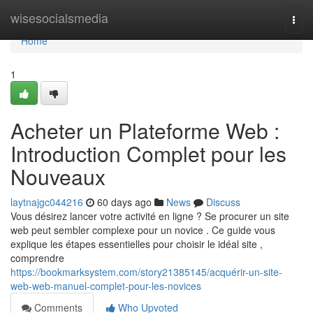
Home
wisesocialsmedia
Togg
navi
Home
1
Acheter un Plateforme Web :
Introduction Complet pour les
Nouveaux
laytnajgc044216
60 days ago
News
Discuss
Vous désirez lancer votre activité en ligne ? Se procurer un site
web peut sembler complexe pour un novice . Ce guide vous
explique les étapes essentielles pour choisir le idéal site ,
comprendre
https://bookmarksystem.com/story21385145/acquérir-un-site-
web-web-manuel-complet-pour-les-novices
Comments
Who Upvoted