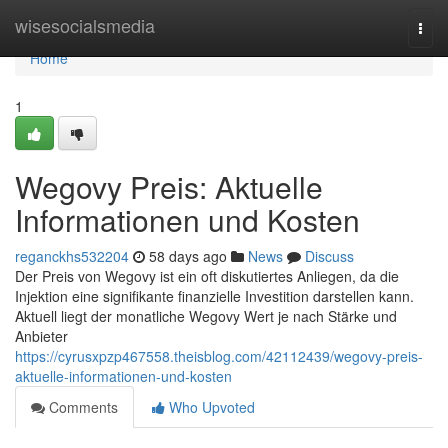
Home
wisesocialsmedia
Togg
navi
Home
1
Wegovy Preis: Aktuelle
Informationen und Kosten
reganckhs532204
58 days ago
News
Discuss
Der Preis von Wegovy ist ein oft diskutiertes Anliegen, da die
Injektion eine signifikante finanzielle Investition darstellen kann.
Aktuell liegt der monatliche Wegovy Wert je nach Stärke und
Anbieter
https://cyrusxpzp467558.theisblog.com/42112439/wegovy-preis-
aktuelle-informationen-und-kosten
Comments
Who Upvoted