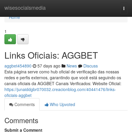
Home
wisesocialsmedia
Togg
navi
Home
1
Links Oficiais: AGGBET
aggbet454890
57 days ago
News
Discuss
Esta página serve como hub oficial de verificação das nossas
redes e perfis externos, garantindo que você está seguindo os
canais oficiais da AGGBET Canais Verificados: Website Oficial:
https://junaiddgbr070032.creacionblog.com/40441476/links-
oficiais-aggbet
Comments
Who Upvoted
Comments
Submit a Comment