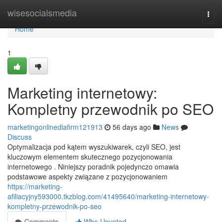
Home
wisesocialsmedia
Togg
navi
Home
1
Marketing internetowy:
Kompletny przewodnik po SEO
marketingonlinedlafirm121913
56 days ago
News
Discuss
Optymalizacja pod kątem wyszukiwarek, czyli SEO, jest
kluczowym elementem skutecznego pozycjonowania
internetowego . Niniejszy poradnik pojedynczo omawia
podstawowe aspekty związane z pozycjonowaniem
https://marketing-
afiliacyjny593000.tkzblog.com/41495640/marketing-internetowy-
kompletny-przewodnik-po-seo
Comments
Who Upvoted