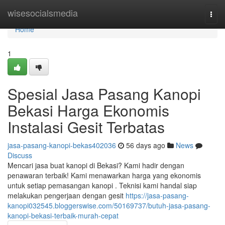
Home
wisesocialsmedia
Togg
navi
Home
1
Spesial Jasa Pasang Kanopi
Bekasi Harga Ekonomis
Instalasi Gesit Terbatas
jasa-pasang-kanopi-bekas402036
56 days ago
News
Discuss
Mencari jasa buat kanopi di Bekasi? Kami hadir dengan
penawaran terbaik! Kami menawarkan harga yang ekonomis
untuk setiap pemasangan kanopi . Teknisi kami handal siap
melakukan pengerjaan dengan gesit
https://jasa-pasang-
kanopi032545.bloggerswise.com/50169737/butuh-jasa-pasang-
kanopi-bekasi-terbaik-murah-cepat