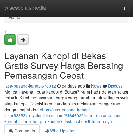
Home
wisesocialsmedia
Togg
navi
Home
1
Layanan Kanopi di Bekasi
Gratis Survey Harga Bersaing
Pemasangan Cepat
jasa-pasang-kanopi678012
54 days ago
News
Discuss
Mencari layanan buat kanopi di Bekasi? Kami hadir dengan solusi
terbaik! Kami menawarkan harga yang murah untuk setiap proyek
atap kanopi . Teknisi kami handal siap melakukan pengerjaan
dengan cepat dan
https://jasa-pasang-kanopi-
jakar533531.mybloglicious.com/61646020/promo-jasa-pasang-
kanopi-jakarta-harga-ekonomis-instalasi-gesit-terpercaya
Comments
Who Upvoted