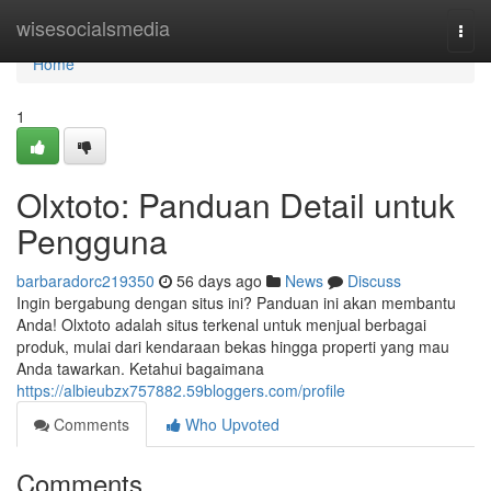
Home
wisesocialsmedia
Togg
navi
Home
1
Olxtoto: Panduan Detail untuk
Pengguna
barbaradorc219350
56 days ago
News
Discuss
Ingin bergabung dengan situs ini? Panduan ini akan membantu
Anda! Olxtoto adalah situs terkenal untuk menjual berbagai
produk, mulai dari kendaraan bekas hingga properti yang mau
Anda tawarkan. Ketahui bagaimana
https://albieubzx757882.59bloggers.com/profile
Comments
Who Upvoted
Comments