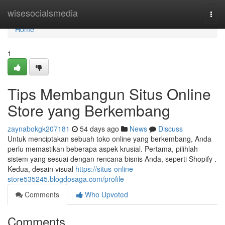
Home
wisesocialsmedia
Togg
navi
Home
1
Tips Membangun Situs Online
Store yang Berkembang
zaynabokgk207181
54 days ago
News
Discuss
Untuk menciptakan sebuah toko online yang berkembang, Anda
perlu memastikan beberapa aspek krusial. Pertama, pilihlah
sistem yang sesuai dengan rencana bisnis Anda, seperti Shopify .
Kedua, desain visual
https://situs-online-
store535245.blogdosaga.com/profile
Comments
Who Upvoted
Comments