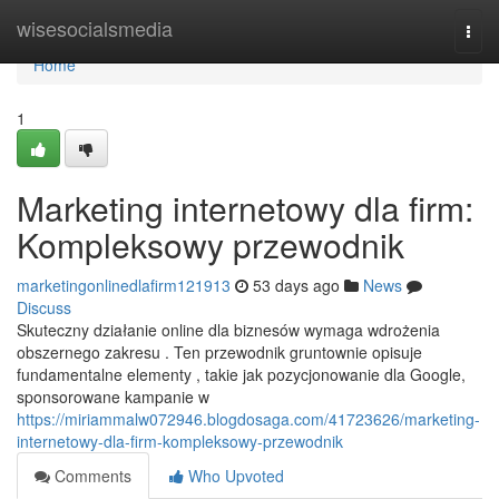
Home
wisesocialsmedia
Togg
navi
Home
1
Marketing internetowy dla firm:
Kompleksowy przewodnik
marketingonlinedlafirm121913
53 days ago
News
Discuss
Skuteczny działanie online dla biznesów wymaga wdrożenia
obszernego zakresu . Ten przewodnik gruntownie opisuje
fundamentalne elementy , takie jak pozycjonowanie dla Google,
sponsorowane kampanie w
https://miriammalw072946.blogdosaga.com/41723626/marketing-
internetowy-dla-firm-kompleksowy-przewodnik
Comments
Who Upvoted