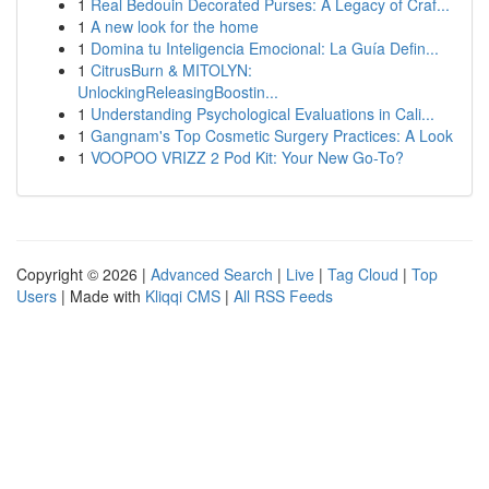
1
Real Bedouin Decorated Purses: A Legacy of Craf...
1
A new look for the home
1
Domina tu Inteligencia Emocional: La Guía Defin...
1
CitrusBurn & MITOLYN:
UnlockingReleasingBoostin...
1
Understanding Psychological Evaluations in Cali...
1
Gangnam's Top Cosmetic Surgery Practices: A Look
1
VOOPOO VRIZZ 2 Pod Kit: Your New Go-To?
Copyright © 2026 |
Advanced Search
|
Live
|
Tag Cloud
|
Top
Users
| Made with
Kliqqi CMS
|
All RSS Feeds