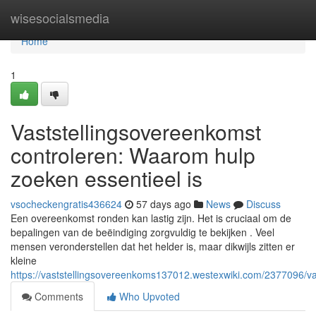
Home
wisesocialsmedia
Home
1
Vaststellingsovereenkomst
controleren: Waarom hulp
zoeken essentieel is
vsocheckengratis436624
57 days ago
News
Discuss
Een overeenkomst ronden kan lastig zijn. Het is cruciaal om de
bepalingen van de beëindiging zorgvuldig te bekijken . Veel
mensen veronderstellen dat het helder is, maar dikwijls zitten er
kleine
https://vaststellingsovereenkoms137012.westexwiki.com/2377096/v
Comments
Who Upvoted