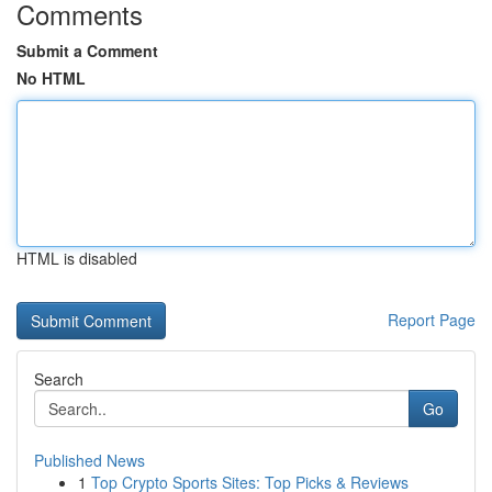
Comments
Submit a Comment
No HTML
HTML is disabled
Report Page
Search
Go
Published News
1
Top Crypto Sports Sites: Top Picks & Reviews