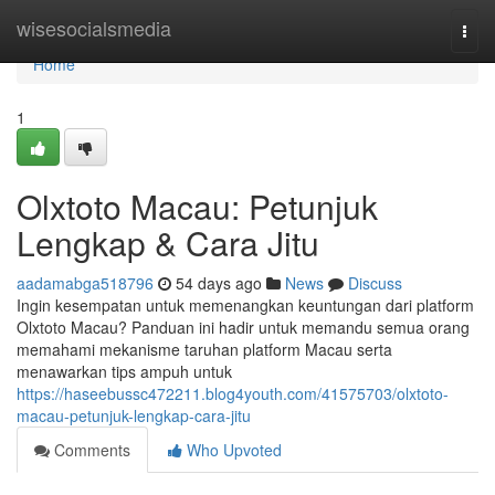
Home
wisesocialsmedia
Togg
navi
Home
1
Olxtoto Macau: Petunjuk
Lengkap & Cara Jitu
aadamabga518796
54 days ago
News
Discuss
Ingin kesempatan untuk memenangkan keuntungan dari platform
Olxtoto Macau? Panduan ini hadir untuk memandu semua orang
memahami mekanisme taruhan platform Macau serta
menawarkan tips ampuh untuk
https://haseebussc472211.blog4youth.com/41575703/olxtoto-
macau-petunjuk-lengkap-cara-jitu
Comments
Who Upvoted