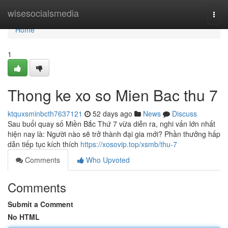
Home
wisesocialsmedia
Togg
navi
Home
1
Thong ke xo so Mien Bac thu 7
ktquxsminbcth7637121
52 days ago
News
Discuss
Sau buổi quay số Miền Bắc Thứ 7 vừa diễn ra, nghi vấn lớn nhất
hiện nay là: Người nào sẽ trở thành đại gia mới? Phần thưởng hấp
dẫn tiếp tục kích thích
https://xosovip.top/xsmb/thu-7
Comments
Who Upvoted
Comments
Submit a Comment
No HTML