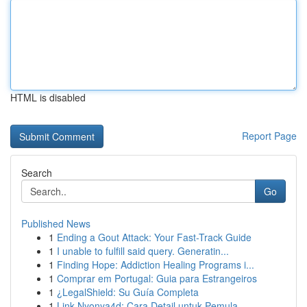
HTML is disabled
Report Page
Search
Go
Published News
1
Ending a Gout Attack: Your Fast-Track Guide
1
I unable to fulfill said query. Generatin...
1
Finding Hope: Addiction Healing Programs i...
1
Comprar em Portugal: Guia para Estrangeiros
1
¿LegalShield: Su Guía Completa
1
Link Nyonya4d: Cara Detail untuk Pemula