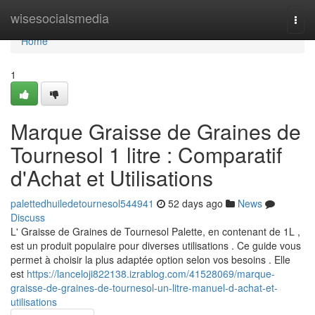
Home
wisesocialsmedia
Togg
navi
Home
1
Marque Graisse de Graines de
Tournesol 1 litre : Comparatif
d'Achat et Utilisations
palettedhuiledetournesol544941
52 days ago
News
Discuss
L' Graisse de Graines de Tournesol Palette, en contenant de 1L ,
est un produit populaire pour diverses utilisations . Ce guide vous
permet à choisir la plus adaptée option selon vos besoins . Elle
est
https://lanceloji822138.izrablog.com/41528069/marque-
graisse-de-graines-de-tournesol-un-litre-manuel-d-achat-et-
utilisations