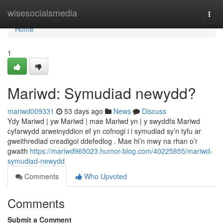
Home
wisesocialsmedia
Togg
navi
Home
1
Mariwd: Symudiad newydd?
mariwd009331
53 days ago
News
Discuss
Ydy Mariwd | yw Mariwd | mae Mariwd yn | y swyddfa Mariwd
cyfarwydd arweinyddion ef yn cofnogi i i symudiad sy’n tyfu ar
gweithrediad creadigol ddefedlog . Mae hi’n mwy na rhan o’r
gwaith
https://mariwd965023.humor-blog.com/40225855/mariwd-
symudiad-newydd
Comments
Who Upvoted
Comments
Submit a Comment