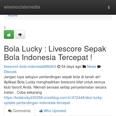
Home
wisesocialsmedia
Togg
navi
Home
1
Bola Lucky : Livescore Sepak
Bola Indonesia Tercepat !
livescore-bola-indonesia986903
54 days ago
News
Discuss
Jangan lupa satupun pertandingan sepak bola di tanah air!
Aplikasi Bola Lucky menghadirkan livescore kilat untuk semua
klub favorit Anda. Nikmati sensasi setiap penyelamatan secara
instan . Coba sekarang
https://bolalucky230358.onzeblog.com/41972448/skor-lucky-
update-pertandingan-indonesia-tercepat
Comments
Who Upvoted