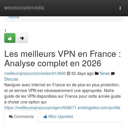
Home
wisesocialsmedia
Togg
navi
Home
1
Les meilleurs VPN en France :
Analyse complet en 2026
meilleurvpnpourconnexion913606
52 days ago
News
Discuss
Naviguer avec Internet en France en de plus en plus protection,
et ce service VPN est nécessairement une appropriée. Notre
guide de les VPN disponibles sur France pour cette année guide
à choisir une option qui
https://meilleursvpnpourprotgerv508671.smblogsites.com/profile
Comments
Who Upvoted