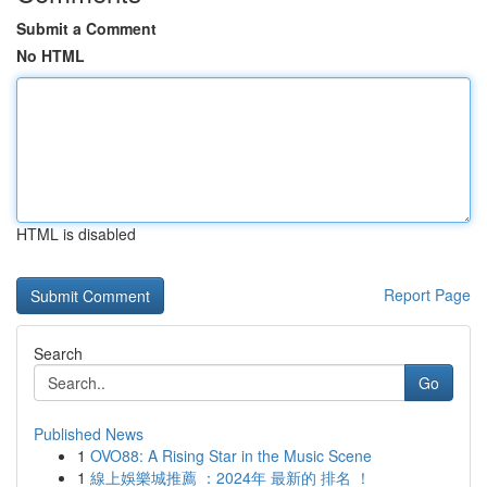
Submit a Comment
No HTML
HTML is disabled
Report Page
Search
Go
Published News
1
OVO88: A Rising Star in the Music Scene
1
線上娛樂城推薦 ：2024年 最新的 排名 ！