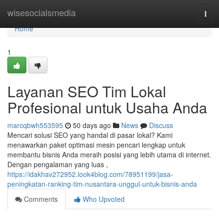
Home
wisesocialsmedia
Togg
navi
Home
1
Layanan SEO Tim Lokal
Profesional untuk Usaha Anda
marcqbwh553595
50 days ago
News
Discuss
Mencari solusi SEO yang handal di pasar lokal? Kami
menawarkan paket optimasi mesin pencari lengkap untuk
membantu bisnis Anda meraih posisi yang lebih utama di internet.
Dengan pengalaman yang luas ,
https://idakhav272952.look4blog.com/78951199/jasa-
peningkatan-ranking-tim-nusantara-unggul-untuk-bisnis-anda
Comments
Who Upvoted