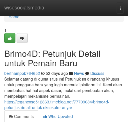
Home
wisesocialsmedia
Togg
navi
Home
1
Brimo4D: Petunjuk Detail
untuk Pemain Baru
berthampbb764652
52 days ago
News
Discuss
Selamat datang di dunia situs ini! Petunjuk ini dirancang khusus
untuk pengguna baru yang ingin memulai platform ini. Kami akan
membahas hal-hal aspek dasar, mulai dari pembuatan akun,
mempelajari mekanisme permainan,
https://tegancnse512863.timeblog.net/77709684/brimo4d-
petunjuk-detail-untuk-eksekutor-anyar
Comments
Who Upvoted