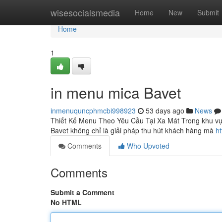
Home
wisesocialsmedia
Home
New
Submit
Home
1
in menu mica Bavet
inmenuquncphmcbi998923
53 days ago
News
Thiết Kế Menu Theo Yêu Cầu Tại Xa Mát Trong khu vự
Bavet không chỉ là giải pháp thu hút khách hàng mà
h
Comments
Who Upvoted
Comments
Submit a Comment
No HTML