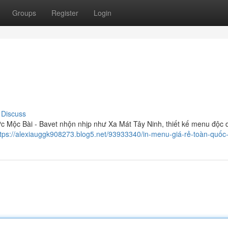
Groups
Register
Login
Discuss
c Mộc Bài - Bavet nhộn nhịp như Xa Mát Tây Ninh, thiết kế menu độc
ttps://alexiauggk908273.blog5.net/93933340/in-menu-giá-rẻ-toàn-quốc