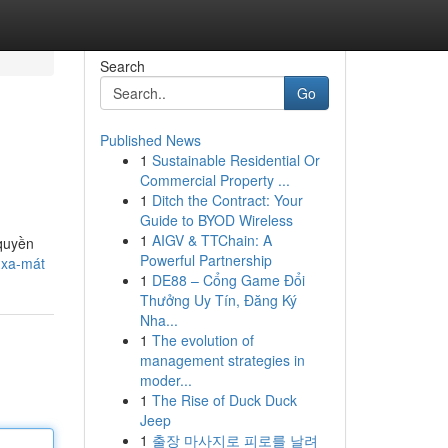
Search
Go
Published News
1
Sustainable Residential Or
Commercial Property ...
1
Ditch the Contract: Your
Guide to BYOD Wireless
1
AIGV & TTChain: A
 quyền
Powerful Partnership
-xa-mát
1
DE88 – Cổng Game Đổi
Thưởng Uy Tín, Đăng Ký
Nha...
1
The evolution of
management strategies in
moder...
1
The Rise of Duck Duck
Jeep
1
출장 마사지로 피로를 날려