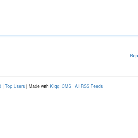
Rep
d
|
Top Users
| Made with
Kliqqi CMS
|
All RSS Feeds