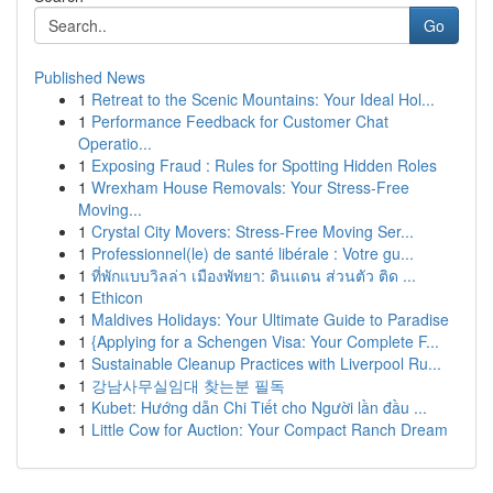
Go
Published News
1
Retreat to the Scenic Mountains: Your Ideal Hol...
1
Performance Feedback for Customer Chat
Operatio...
1
Exposing Fraud : Rules for Spotting Hidden Roles
1
Wrexham House Removals: Your Stress-Free
Moving...
1
Crystal City Movers: Stress-Free Moving Ser...
1
Professionnel(le) de santé libérale : Votre gu...
1
ที่พักแบบวิลล่า เมืองพัทยา: ดินแดน ส่วนตัว ติด ...
1
Ethicon
1
Maldives Holidays: Your Ultimate Guide to Paradise
1
{Applying for a Schengen Visa: Your Complete F...
1
Sustainable Cleanup Practices with Liverpool Ru...
1
강남사무실임대 찾는분 필독
1
Kubet: Hướng dẫn Chi Tiết cho Người lần đầu ...
1
Little Cow for Auction: Your Compact Ranch Dream