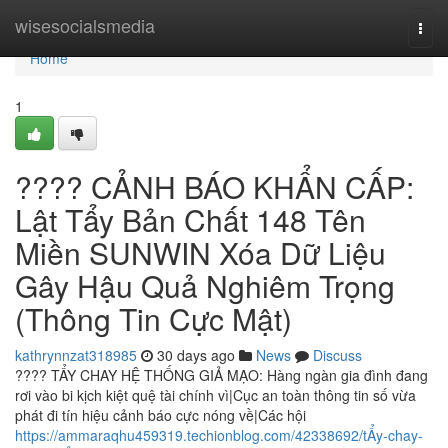
Home
wisesocialsmedia
Togg
navi
Home
1
???? CẢNH BÁO KHẨN CẤP:
Lật Tẩy Bản Chất 148 Tên
Miền SUNWIN Xóa Dữ Liệu
Gây Hậu Quả Nghiêm Trọng
(Thông Tin Cực Mật)
kathrynnzat318985
30 days ago
News
Discuss
???? TẨY CHAY HỆ THỐNG GIẢ MẠO: Hàng ngàn gia đình đang
rơi vào bi kịch kiệt quệ tài chính vì|Cục an toàn thông tin số vừa
phát đi tín hiệu cảnh báo cực nóng về|Các hội
https://ammaraqhu459319.techionblog.com/42338692/tẨy-chay-