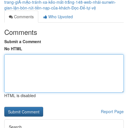
trang-giẢ-mẠo-tránh-xa-kẻo-mất-trắng-148-web-nhái-sunwin-
gian-lận-bòn-rút-tiền-nạp-của-khách-Đọc-Để-tự-vệ
Comments
Who Upvoted
Comments
Submit a Comment
No HTML
HTML is disabled
Report Page
Search