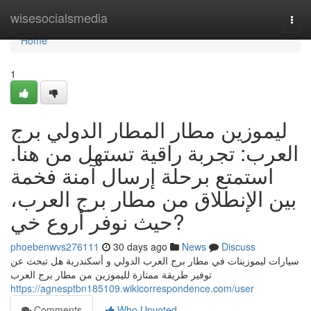
Home
wisesocialsmedia
Togg
navi
Home
1
ليموزين مطار المطار الدولي برج
العرب: تجربة راقية تستهل من هنا.
استمتع برحلة إرسال آمنة فخمة
بين الإنطلاق من مطار برج العرب،
حيث نوفر أروع خي?
phoebenwvs276111
30 days ago
News
Discuss
سيارات ليموزينات في مطار برج العرب الدولي و أسكندرية هل تبحث عن
توفير طريقة ممتازة لليموزين من مطار برج العرب
https://agnesptbn185109.wikicorrespondence.com/user
Comments
Who Upvoted