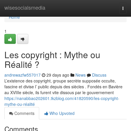
Home
wisesocialsmedia
Togg
navi
Home
1
Les copyright : Mythe ou
Réalité ?
andrewazfw557017
29 days ago
News
Discuss
L’existence des copyright, groupe secrète supposée occulte,
fascine et divise l’ public depuis des siècles . Fondés en Bavière
au XVIIIe siècle, ils furent vite dissous par le gouvernement
https://nanabbao202601.tkzblog.com/41820590/les-copyright-
mythe-ou-réalité
Comments
Who Upvoted
Comments