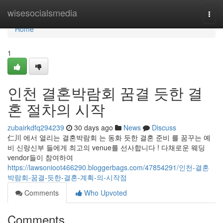
Home
wisesocialsmedia
Togg
navi
Home
1
인천 결혼박람회 꿈결 듯한 결
혼 절차의 시작
zubairkdfq294239
30 days ago
News
Discuss
仁川 에서 열리는 결혼박람회 는 동화 듯한 결혼 준비 를 꿈꾸는 예
비 신랑신부 들에게 최고의 venue를 선사합니다 ! 다채로운 웨딩
vendor들이 참여하여
https://lawsonioot466290.bloggerbags.com/47854291/인천-결혼
박람회-꿈결-듯한-결혼-계획-의-시작점
Comments
Who Upvoted
Comments