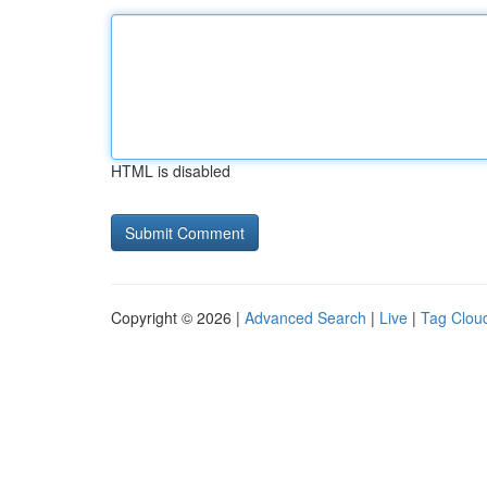
HTML is disabled
Copyright © 2026 |
Advanced Search
|
Live
|
Tag Clou